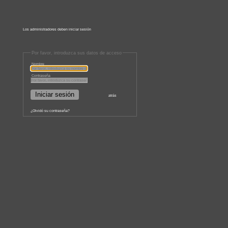
Los administradores deben iniciar sesión
Por favor, introduzca sus datos de acceso
Nombre
Contraseña
atrás
¿Olvidó su contraseña?