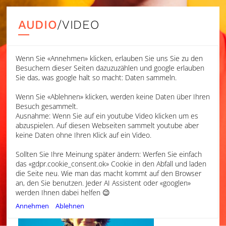
AUDIO
/VIDEO
Wenn Sie «Annehmen» klicken, erlauben Sie uns Sie zu den
EARTH, SEA, AIR
Besuchern dieser Seiten dazuzuzählen und google erlauben
BRIDGE, FRANCES-HOAD, WALTON
Sie das, was google halt so macht: Daten sammeln.
Wenn Sie «Ablehnen» klicken, werden keine Daten über Ihren
LAURA VAN DER HEIJDEN
Besuch gesammelt.
BBC SCOTTISH SYMPHONY ORCHESTRA
Ausnahme: Wenn Sie auf ein youtube Video klicken um es
abzuspielen. Auf diesen Webseiten sammelt youtube aber
RYAN WIGGLESWORTH, CONDUCTOR
keine Daten ohne Ihren Klick auf ein Video.
Sollten Sie Ihre Meinung später ändern: Werfen Sie einfach
das «gdpr.cookie_consent.ok» Cookie in den Abfall und laden
die Seite neu. Wie man das macht kommt auf den Browser
an, den Sie benutzen. Jeder AI Assistent oder «googlen»
werden Ihnen dabei helfen 😉
Annehmen
Ablehnen