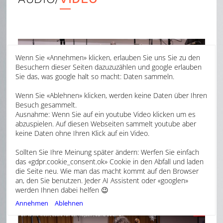
Wenn Sie «Annehmen» klicken, erlauben Sie uns Sie zu den
Besuchern dieser Seiten dazuzuzählen und google erlauben
Sie das, was google halt so macht: Daten sammeln.
Wenn Sie «Ablehnen» klicken, werden keine Daten über Ihren
Besuch gesammelt.
Ausnahme: Wenn Sie auf ein youtube Video klicken um es
abzuspielen. Auf diesen Webseiten sammelt youtube aber
keine Daten ohne Ihren Klick auf ein Video.
Earth, Sea, Air CD, Session Video;
Sollten Sie Ihre Meinung später ändern: Werfen Sie einfach
BBC Scottish SO and Ryan Wigglesworth,
das «gdpr.cookie_consent.ok» Cookie in den Abfall und laden
die Seite neu. Wie man das macht kommt auf den Browser
conductor
an, den Sie benutzen. Jeder AI Assistent oder «googlen»
werden Ihnen dabei helfen 😉
Annehmen
Ablehnen