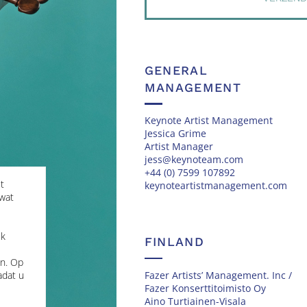
GENERAL
MANAGEMENT
Keynote Artist Management
Jessica Grime
Artist Manager
jess@keynoteam.com
+44 (0) 7599 107892
t
keynoteartistmanagement.com
 wat
ek
FINLAND
en. Op
Fazer Artists’ Management. Inc /
adat u
Fazer Konserttitoimisto Oy
Aino Turtiainen-Visala