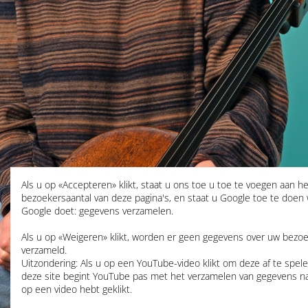
Als u op «Accepteren» klikt, staat u ons toe u toe te voegen aan he
bezoekersaantal van deze pagina's, en staat u Google toe te doen
Google doet: gegevens verzamelen.
Als u op «Weigeren» klikt, worden er geen gegevens over uw bezo
verzameld.
Uitzondering: Als u op een YouTube-video klikt om deze af te spel
deze site begint YouTube pas met het verzamelen van gegevens n
op een video hebt geklikt.