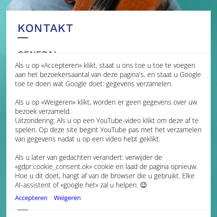
KONTAKT
GENERAL
Als u op «Accepteren» klikt, staat u ons toe u toe te voegen
MANAGEMENT
aan het bezoekersaantal van deze pagina's, en staat u Google
toe te doen wat Google doet: gegevens verzamelen.
James Brown Management
Als u op «Weigeren» klikt, worden er geen gegevens over uw
Jessica Grime
bezoek verzameld.
Artist Manager
Uitzondering: Als u op een YouTube-video klikt om deze af te
jmg@jamesbrownmanagement.com
spelen. Op deze site begint YouTube pas met het verzamelen
Isabella Hopkins
van gegevens nadat u op een video hebt geklikt.
Assistant Artist Manager
ih@jamesbrownmanagement.com
Als u later van gedachten verandert: verwijder de
+44 (0) 7599 107892
«gdpr.cookie_consent.ok» cookie en laad de pagina opnieuw.
+44 (0) 1223 312400
Hoe u dit doet, hangt af van de browser die u gebruikt. Elke
www.jamesbrownmanagement.com
AI-assistent of «google het» zal u helpen. 😉
FINLAND
Accepteren
Weigeren